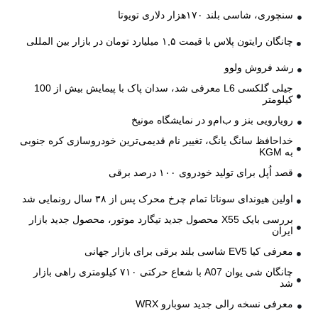
سنچوری، شاسی بلند ۱۷۰هزار دلاری تویوتا
چانگان رایتون پلاس با قیمت ۱,۵ میلیارد تومان در بازار بین المللی
رشد فروش ولوو
جیلی گلکسی L6 معرفی شد، سدان پاک با پیمایش بیش از 100
کیلومتر
رویارویی بنز و ب‌ام‌و در نمایشگاه مونیخ
خداحافظ سانگ یانگ، تغییر نام قدیمی‌ترین خودروسازی کره جنوبی
به KGM
قصد اُپل برای تولید خودروی ۱۰۰ درصد برقی
اولین هیوندای سوناتا تمام چرخ محرک پس از ۳۸ سال رونمایی شد
بررسی بایک X55 محصول جدید تیگارد موتور، محصول جدید بازار
ایران
معرفی کیا EV5 شاسی بلند برقی برای بازار جهانی
چانگان شی یوان A07 با شعاع حرکتی ۷۱۰ کیلومتری راهی بازار
شد
معرفی نسخه رالی جدید سوبارو WRX