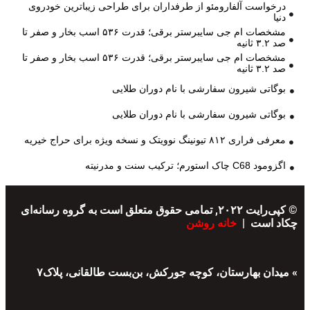
درخواست آلفارومئو از طرفداران برای طراحی زیباترین خودروی
دنیا
مشخصات ام جی سایبرستر برقی؛ قدرت ۵۳۶ اسب بخار و صفر تا
صد ۳.۲ ثانیه
مشخصات ام جی سایبرستر برقی؛ قدرت ۵۳۶ اسب بخار و صفر تا
صد ۳.۲ ثانیه
بوگاتی شیرون سفارشی با نام دوران طلایی
بوگاتی شیرون سفارشی با نام دوران طلایی
معرفی فراری ۸۱۲ تیونینگ نوویتک و نسخه ویژه برای حراج خیریه
اگزومود C68 چاک استورم؛ ترکیب سنت و مدرنیته
© کپی‌رایت ۲۰۲۲, تمامی حقوق متعلق است به گروه رسانه‌ای
چکاد است |
خانه روشن
» میدان بهارستان، کوچه جورکش، بن‌بست طالقانی، پلاک۷