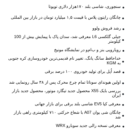
سنچوری، شاسی بلند ۱۷۰هزار دلاری تویوتا
چانگان رایتون پلاس با قیمت ۱,۵ میلیارد تومان در بازار بین المللی
رشد فروش ولوو
جیلی گلکسی L6 معرفی شد، سدان پاک با پیمایش بیش از 100
کیلومتر
رویارویی بنز و ب‌ام‌و در نمایشگاه مونیخ
خداحافظ سانگ یانگ، تغییر نام قدیمی‌ترین خودروسازی کره جنوبی
به KGM
قصد اُپل برای تولید خودروی ۱۰۰ درصد برقی
اولین هیوندای سوناتا تمام چرخ محرک پس از ۳۸ سال رونمایی شد
بررسی بایک X55 محصول جدید تیگارد موتور، محصول جدید بازار
ایران
معرفی کیا EV5 شاسی بلند برقی برای بازار جهانی
چانگان شی یوان A07 با شعاع حرکتی ۷۱۰ کیلومتری راهی بازار
شد
معرفی نسخه رالی جدید سوبارو WRX