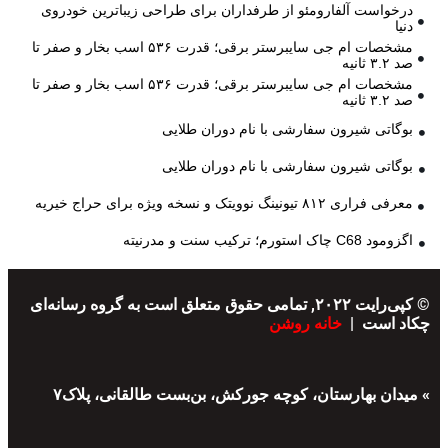
درخواست آلفارومئو از طرفداران برای طراحی زیباترین خودروی
دنیا
مشخصات ام جی سایبرستر برقی؛ قدرت ۵۳۶ اسب بخار و صفر تا
صد ۳.۲ ثانیه
مشخصات ام جی سایبرستر برقی؛ قدرت ۵۳۶ اسب بخار و صفر تا
صد ۳.۲ ثانیه
بوگاتی شیرون سفارشی با نام دوران طلایی
بوگاتی شیرون سفارشی با نام دوران طلایی
معرفی فراری ۸۱۲ تیونینگ نوویتک و نسخه ویژه برای حراج خیریه
اگزومود C68 چاک استورم؛ ترکیب سنت و مدرنیته
© کپی‌رایت ۲۰۲۲, تمامی حقوق متعلق است به گروه رسانه‌ای
چکاد است |
خانه روشن
» میدان بهارستان، کوچه جورکش، بن‌بست طالقانی، پلاک۷