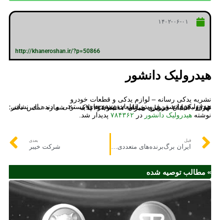
۱۴۰۲-۰۶-۰۱
http://khaneroshan.ir/?p=50866
هیدرولیک دانشور
نشریه یدکی رسانه – لوازم یدکی و قطعات خودرو
هیدرولیک دانشور فروش قطعات پمپ های پیستونی و دنده ای نشانی: تهران- خیابان قزوین- خیابان مخصوصو- پلاک ۲۰ شماره تماس دفتر: ۰۲۱۵۵۴۰۶۷۸۲ شماره همراه: ۰۹۱۲۳۴۹۷۵۱۷
نوشته
هیدرولیک دانشور
در
۷۸۴۳۶۲
پدیدار شد.
قبل
بعدی
ایران برگ‌برنده‌های متعددی در بازار خودرو روسیه دارد/ فرصت‌سوزی نکنیم
شرکت خیبر
» مطالب توصیه شده
ای
هم
مو