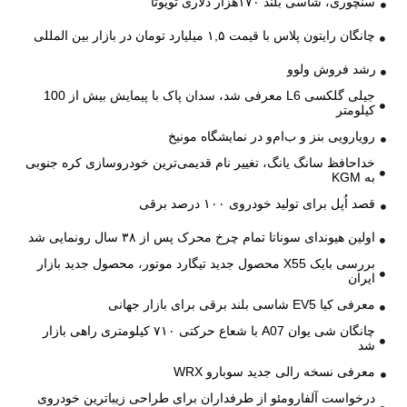
سنچوری، شاسی بلند ۱۷۰هزار دلاری تویوتا
چانگان رایتون پلاس با قیمت ۱,۵ میلیارد تومان در بازار بین المللی
رشد فروش ولوو
جیلی گلکسی L6 معرفی شد، سدان پاک با پیمایش بیش از 100
کیلومتر
رویارویی بنز و ب‌ام‌و در نمایشگاه مونیخ
خداحافظ سانگ یانگ، تغییر نام قدیمی‌ترین خودروسازی کره جنوبی
به KGM
قصد اُپل برای تولید خودروی ۱۰۰ درصد برقی
اولین هیوندای سوناتا تمام چرخ محرک پس از ۳۸ سال رونمایی شد
بررسی بایک X55 محصول جدید تیگارد موتور، محصول جدید بازار
ایران
معرفی کیا EV5 شاسی بلند برقی برای بازار جهانی
چانگان شی یوان A07 با شعاع حرکتی ۷۱۰ کیلومتری راهی بازار
شد
معرفی نسخه رالی جدید سوبارو WRX
درخواست آلفارومئو از طرفداران برای طراحی زیباترین خودروی