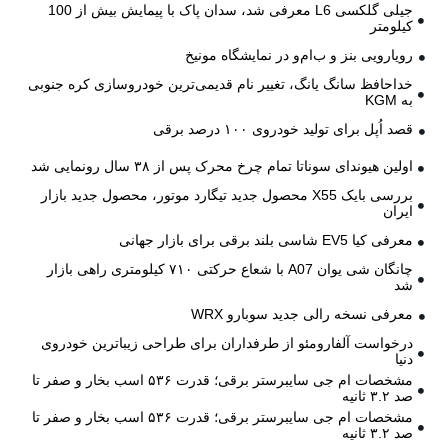
جیلی گلکسی L6 معرفی شد، سدان پاک با پیمایش بیش از 100
کیلومتر
رویارویی بنز و ب‌ام‌و در نمایشگاه مونیخ
خداحافظ سانگ یانگ، تغییر نام قدیمی‌ترین خودروسازی کره جنوبی
به KGM
قصد اُپل برای تولید خودروی ۱۰۰ درصد برقی
اولین هیوندای سوناتا تمام چرخ محرک پس از ۳۸ سال رونمایی شد
بررسی بایک X55 محصول جدید تیگارد موتور، محصول جدید بازار
ایران
معرفی کیا EV5 شاسی بلند برقی برای بازار جهانی
چانگان شی یوان A07 با شعاع حرکتی ۷۱۰ کیلومتری راهی بازار
شد
معرفی نسخه رالی جدید سوبارو WRX
درخواست آلفارومئو از طرفداران برای طراحی زیباترین خودروی
دنیا
مشخصات ام جی سایبرستر برقی؛ قدرت ۵۳۶ اسب بخار و صفر تا
صد ۳.۲ ثانیه
مشخصات ام جی سایبرستر برقی؛ قدرت ۵۳۶ اسب بخار و صفر تا
صد ۳.۲ ثانیه