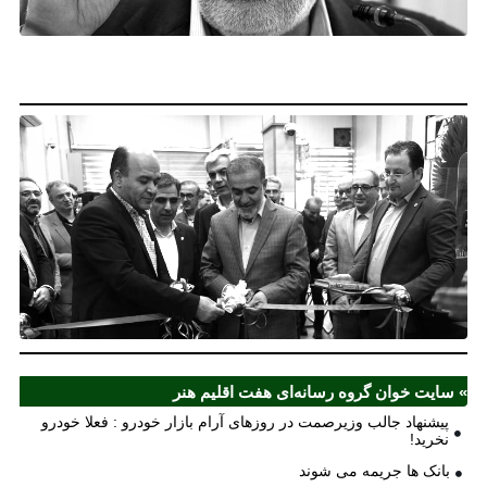
فع
خو
نخ
نخ
شع
صر
مل
آذ
ش
اف
ش
» سایت خوان گروه رسانه‌ای هفت اقلیم هنر
پیشنهاد جالب وزیرصمت در روزهای آرام بازار خودرو : فعلا خودرو
نخرید!
بانک ها جریمه می شوند