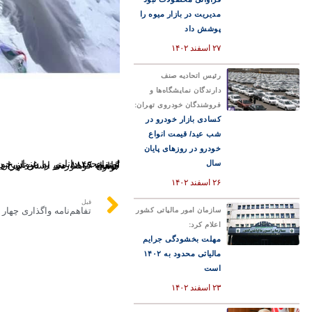
مدیریت در بازار میوه را
پوشش داد
۲۷ اسفند ۱۴۰۲
رئیس اتحادیه صنف
دارندگان نمایشگاه‌ها و
فروشندگان خودروی تهران:
کسادی بازار خودرو در
شب عید/ قیمت انواع
خودرو در روزهای پایان
امیرمحمد دانایی به عنوان جو
سال
این کوهنورد ایرانی با سن ۲۳ سال توانست قله اورست با ارتفاع ۸۸۴۹ متر را در تاریخ دوم خرداد ۱۴۰۲ صعود کند.
تبریک و شادباش به جامعه کوهنوردی استان تهران و کشور،تبریک به همنوردان ایشان در شهر مشهد و باشگاه کوهنوردی هیماچال بابت این صعود دلچسب و گوارا.
۲۶ اسفند ۱۴۰۲
قبل
تفاهم‌نامه واگذاری چهار
سازمان امور مالیاتی کشور
اعلام کرد:
مهلت بخشودگی جرایم
مالیاتی محدود به ۱۴۰۲
است
۲۳ اسفند ۱۴۰۲