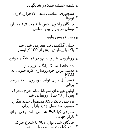
نقطه عطف تسلا در شانگهای
سنچوری، شاسی بلند ۱۷۰هزار دلاری
تویوتا
چانگان رایتون پلاس با قیمت ۱,۵ میلیارد
تومان در بازار بین المللی
رشد فروش ولوو
جیلی گلکسی L6 معرفی شد، سدان
پاک با پیمایش بیش از 100 کیلومتر
رویارویی بنز و ب‌ام‌و در نمایشگاه مونیخ
خداحافظ سانگ یانگ، تغییر نام
قدیمی‌ترین خودروسازی کره جنوبی به
KGM
قصد اُپل برای تولید خودروی ۱۰۰ درصد
برقی
اولین هیوندای سوناتا تمام چرخ محرک
پس از ۳۸ سال رونمایی شد
بررسی بایک X55 محصول جدید تیگارد
موتور، محصول جدید بازار ایران
معرفی کیا EV5 شاسی بلند برقی برای
بازار جهانی
چانگان شی یوان A07 با شعاع حرکتی
۷۱۰ کیلومتری راهی بازار شد