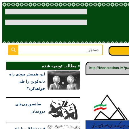
» مطالب توصیه شده
http://khaneroshan.ir/?
این همستر موذی راه
نات‌کوین را طی
خواهدکرد؟
سانسورچی‌های
درونمان
فرزندشاغل، یارانه