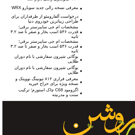
معرفی نسخه رالی جدید سوبارو WRX
درخواست آلفارومئو از طرفداران برای
طراحی زیباترین خودروی دنیا
مشخصات ام جی سایبرستر برقی؛
قدرت ۵۳۶ اسب بخار و صفر تا صد ۳.۲
ثانیه
مشخصات ام جی سایبرستر برقی؛
قدرت ۵۳۶ اسب بخار و صفر تا صد ۳.۲
ثانیه
بوگاتی شیرون سفارشی با نام دوران
طلایی
بوگاتی شیرون سفارشی با نام دوران
طلایی
معرفی فراری ۸۱۲ تیونینگ نوویتک و
نسخه ویژه برای حراج خیریه
اگزومود C68 چاک استورم؛ ترکیب
سنت و مدرنیته