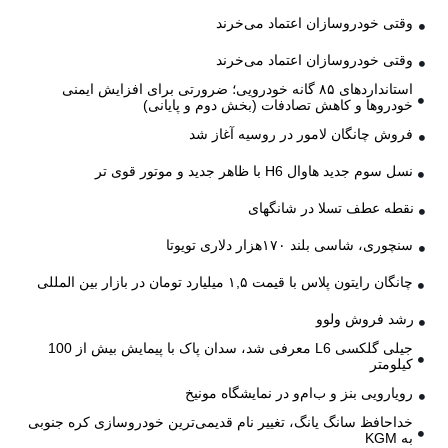
وقتی خودروسازان اعتماد می‌خرند
وقتی خودروسازان اعتماد می‌خرند
استانداردهای ۸۵ گانه خودرویی؛ ضرورتی برای افزایش ایمنی
خودروها و کاهش تصادفات (بخش دوم و پایانی)
فروش چانگان لامور در روسیه آغاز شد
نسل سوم جدید هاوال H6 با ظاهر جدید و موتور قوی تر
نقطه عطف تسلا در شانگهای
سنچوری، شاسی بلند ۱۷۰هزار دلاری تویوتا
چانگان رایتون پلاس با قیمت ۱,۵ میلیارد تومان در بازار بین المللی
رشد فروش ولوو
جیلی گلکسی L6 معرفی شد، سدان پاک با پیمایش بیش از 100
کیلومتر
رویارویی بنز و ب‌ام‌و در نمایشگاه مونیخ
خداحافظ سانگ یانگ، تغییر نام قدیمی‌ترین خودروسازی کره جنوبی
به KGM