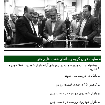
نخ
شع
صر
مل
آذ
ش
اف
ش
» سایت خوان گروه رسانه‌ای هفت اقلیم هنر
پیشنهاد جالب وزیرصمت در روزهای آرام بازار خودرو : فعلا خودرو
نخرید!
بانک ها جریمه می شوند
کاهش ۱۵ درصدی قیمت روغن
بازار خودروی روسیه در دست چین
بازار خودروی روسیه در دست چین