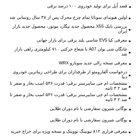
قصد اُپل برای تولید خودروی ۱۰۰ درصد برقی
اولین هیوندای سوناتا تمام چرخ محرک پس از ۳۸ سال رونمایی شد
بررسی بایک X55 محصول جدید تیگارد موتور، محصول جدید بازار
ایران
معرفی کیا EV5 شاسی بلند برقی برای بازار جهانی
چانگان شی یوان A07 با شعاع حرکتی ۷۱۰ کیلومتری راهی بازار
شد
معرفی نسخه رالی جدید سوبارو WRX
درخواست آلفارومئو از طرفداران برای طراحی زیباترین خودروی
دنیا
مشخصات ام جی سایبرستر برقی؛ قدرت ۵۳۶ اسب بخار و صفر تا
صد ۳.۲ ثانیه
مشخصات ام جی سایبرستر برقی؛ قدرت ۵۳۶ اسب بخار و صفر تا
صد ۳.۲ ثانیه
بوگاتی شیرون سفارشی با نام دوران طلایی
بوگاتی شیرون سفارشی با نام دوران طلایی
معرفی فراری ۸۱۲ تیونینگ نوویتک و نسخه ویژه برای حراج خیریه