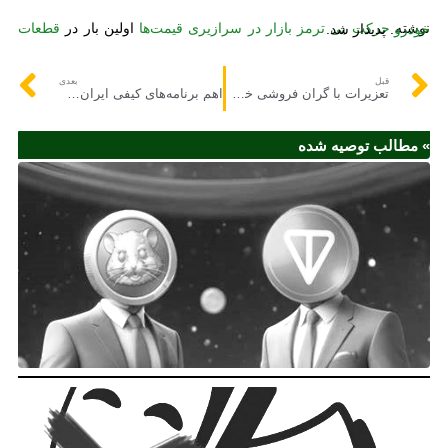
نوشته
حرکت بی ترمز بازار در سرازیری قیمت‌ها
اولین بار در
قطعات خودرو
. پدیدار شد.
قبل
بعدی
تعزیرات با گران فروشی خودرو برخورد می‌کند؟/ سردرگمی مشتریان درباره قیمت خودرو
اهم برنامه‌های کیفی ایران‌خودرو در حوزه تامین در سال ۱۴۰۲
» مطالب توصیه شده
ای
هم
مو
نا
را
خو
سا
در