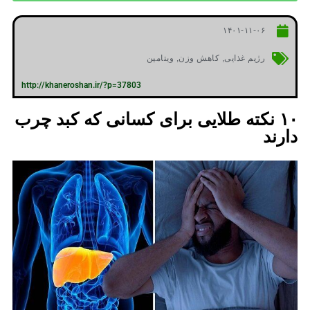
۱۴۰۱-۱۱-۰۶
رژیم غذایی
,
کاهش وزن
,
ویتامین
http://khaneroshan.ir/?p=37803
۱۰ نکته طلایی برای کسانی که کبد چرب
دارند