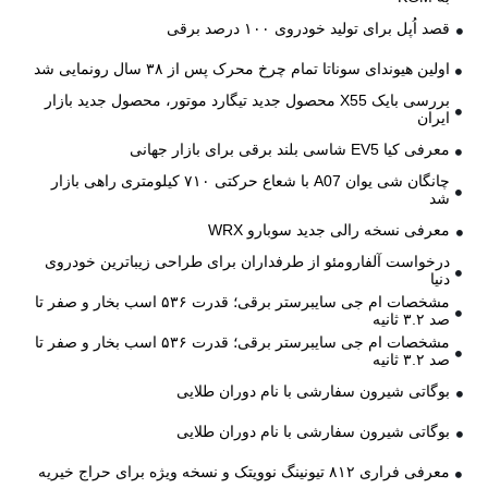
قصد اُپل برای تولید خودروی ۱۰۰ درصد برقی
اولین هیوندای سوناتا تمام چرخ محرک پس از ۳۸ سال رونمایی شد
بررسی بایک X55 محصول جدید تیگارد موتور، محصول جدید بازار
ایران
معرفی کیا EV5 شاسی بلند برقی برای بازار جهانی
چانگان شی یوان A07 با شعاع حرکتی ۷۱۰ کیلومتری راهی بازار
شد
معرفی نسخه رالی جدید سوبارو WRX
درخواست آلفارومئو از طرفداران برای طراحی زیباترین خودروی
دنیا
مشخصات ام جی سایبرستر برقی؛ قدرت ۵۳۶ اسب بخار و صفر تا
صد ۳.۲ ثانیه
مشخصات ام جی سایبرستر برقی؛ قدرت ۵۳۶ اسب بخار و صفر تا
صد ۳.۲ ثانیه
بوگاتی شیرون سفارشی با نام دوران طلایی
بوگاتی شیرون سفارشی با نام دوران طلایی
معرفی فراری ۸۱۲ تیونینگ نوویتک و نسخه ویژه برای حراج خیریه