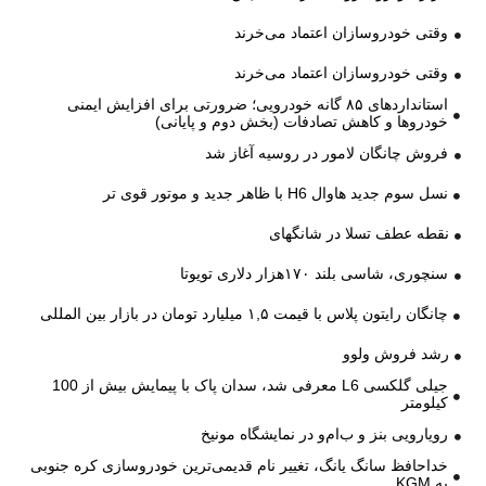
وقتی خودروسازان اعتماد می‌خرند
وقتی خودروسازان اعتماد می‌خرند
استانداردهای ۸۵ گانه خودرویی؛ ضرورتی برای افزایش ایمنی
خودروها و کاهش تصادفات (بخش دوم و پایانی)
فروش چانگان لامور در روسیه آغاز شد
نسل سوم جدید هاوال H6 با ظاهر جدید و موتور قوی تر
نقطه عطف تسلا در شانگهای
سنچوری، شاسی بلند ۱۷۰هزار دلاری تویوتا
چانگان رایتون پلاس با قیمت ۱,۵ میلیارد تومان در بازار بین المللی
رشد فروش ولوو
جیلی گلکسی L6 معرفی شد، سدان پاک با پیمایش بیش از 100
کیلومتر
رویارویی بنز و ب‌ام‌و در نمایشگاه مونیخ
خداحافظ سانگ یانگ، تغییر نام قدیمی‌ترین خودروسازی کره جنوبی
به KGM