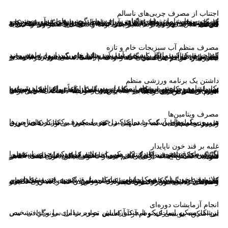
اجتناب از مصرف چربی‌های ناسالم
این چربی‌ها شامل تمام غذاهای سرخ شده، گوشت‌های فرآوری شده و کنسرو شده، روغن.های گیاهی، اسیدهای چرب ترانس موجود در مارگارین‌ها و روغن‌های پخت و پز ارزان است. از مصرف روغن‌های هیدروژنه موجود در غذاهای فرآوری شده و تنقلات خودداری کنید (برچسب‌های روی غذاها را بخوانید تا ببینید آیا روغن‌های گیاهی هیدروژنه دارند یا خیر). از خوردن خامه و پنیر خامه‌ای خودداری کنید چرا که برای کسانی که کبد چرب دارند بسیار غنی بوده و سنگ‌های صفراوی را تشدید می‌کنند.
مصرف منظم آب سبزیجات خام و تازه
کبد چرب یک کبد ملتهب است و آب سبزیجات خام یک داروی طبیعی ضد التهابی قوی است. اگر کبد چرب دارید، سلول‌های کبد شما به شدت به ویتامین‌ها، مواد معدنی و رنگدانه‌های آنتی اکسیدانی موجود در سبزیجات خام تازه نیاز دارد. آبمیوه‌های طبیعی درمانی هستند، زیرا علاوه بر سبزیجاتی که در سالاد برای ناهار و شام استفاده می‌شود، مواد مغذی بیشتری را فراهم می‌کنند.
داشتن یک برنامه ورزشی منظم
یک برنامه ورزشی منظم مهم است زیرا باعث افزایش سرعت متابولیسم و کاهش سطح انسولین می‌شود. لطفاً برای انجام مداوم تمرینات ورزشی زمان کافی بگذارید. هنگامی که عملکرد کبد خود را بهبود بخشید، متوجه خواهید شد که انرژی بسیار بیشتری دارید و وضعیت ذهنی و خلق و خوی شما نیز بسیار بهتر از گذشته است. بنابراین شما انرژی بیشتری برای دستیابی به چیزهایی خواهید داشت که قبلاً برای انجام آن‌ها تلاش می‌کردید.
مصرف ویتامین‌ها
هر روز یک ویتامین کمکی برای کبد خود را مصرف کنید. این ویتامین‌ها ترمیم سلول‌های آسیب دیده کبد را تقویت کرده و کارکردهای چربی سوزی و سم زدایی کبد را تسهیل می‌کند. همچنین می‌توانند کاهش وزن را سرعت بخشند.
غلبه بر قند خون ناپایدار
اگر سطح قند خون ناپایدار که یکی از علائم رایج کبد چرب است را دارید، ممکن است برای کنترل هوس خود به کربوهیدرات و به منظور جلوگیری از علائم قند خون پایین به مکمل‌های اضافی نیاز داشته باشید. هنگامی که سطح قند (گلوکز) در خون به سطوح پایین غیرطبیعی کاهش می‌یابد، ممکن است برخی علائم بسیار ناخوشایند و ناتوان کننده ظاهر شوند.
علائم قند خون پایین ممکن است شامل میل شدید به قند و غذاهای پر کربوهیدرات، سرگیجه و احساس سبکی، عرق کردن، تند شدن نبض، احساس خستگی، کاهش بینایی و نیز احساس گیجی باشد. مکمل‌های طبیعی را می‌توان برای بهبود عملکرد انسولین و تثبیت سطح قند خون مصرف کرد. همچنین توصیه می‌شود که در خوردن غذا زیاده روی نکنید و وعده‌های غذایی خود را کنترل کنید.
انجام آزمایشات دوره‌ای
پزشک ممکن است یک یا چند آزمایش تصویربرداری را برای تشخیص این عارضه به بیماران توصیه کند که این موارد شامل سونوگرافی، سی تی اسکن، بیوپسی کبد و ام آر آی است.