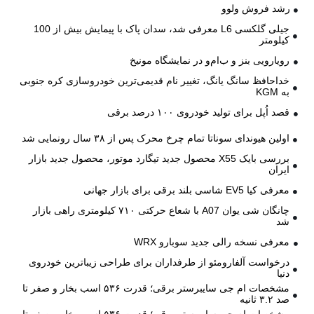
رشد فروش ولوو
جیلی گلکسی L6 معرفی شد، سدان پاک با پیمایش بیش از 100
کیلومتر
رویارویی بنز و ب‌ام‌و در نمایشگاه مونیخ
خداحافظ سانگ یانگ، تغییر نام قدیمی‌ترین خودروسازی کره جنوبی
به KGM
قصد اُپل برای تولید خودروی ۱۰۰ درصد برقی
اولین هیوندای سوناتا تمام چرخ محرک پس از ۳۸ سال رونمایی شد
بررسی بایک X55 محصول جدید تیگارد موتور، محصول جدید بازار
ایران
معرفی کیا EV5 شاسی بلند برقی برای بازار جهانی
چانگان شی یوان A07 با شعاع حرکتی ۷۱۰ کیلومتری راهی بازار
شد
معرفی نسخه رالی جدید سوبارو WRX
درخواست آلفارومئو از طرفداران برای طراحی زیباترین خودروی
دنیا
مشخصات ام جی سایبرستر برقی؛ قدرت ۵۳۶ اسب بخار و صفر تا
صد ۳.۲ ثانیه
مشخصات ام جی سایبرستر برقی؛ قدرت ۵۳۶ اسب بخار و صفر تا