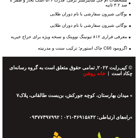
صد ۳.۲ ثانیه
بوگاتی شیرون سفارشی با نام دوران طلایی
بوگاتی شیرون سفارشی با نام دوران طلایی
معرفی فراری ۸۱۲ تیونینگ نوویتک و نسخه ویژه برای حراج خیریه
اگزومود C68 چاک استورم؛ ترکیب سنت و مدرنیته
© کپی‌رایت ۲۰۲۲, تمامی حقوق متعلق است به گروه رسانه‌ای
چکاد است |
خانه روشن
» میدان بهارستان، کوچه جورکش، بن‌بست طالقانی، پلاک۷
»راه‌های ارتباطی: ۳۶۹۱۵۸۴۲-۰۲۱ ؛ ۰۹۳۷۷۳۹۷۹۹۲