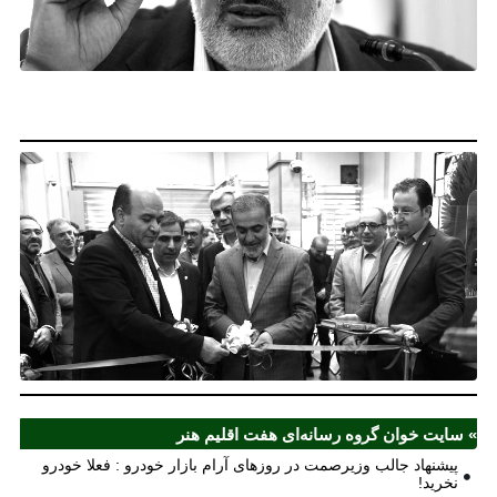
خو
فع
خو
نخ
نخ
شع
صر
مل
آذ
ش
اف
ش
» سایت خوان گروه رسانه‌ای هفت اقلیم هنر
پیشنهاد جالب وزیرصمت در روزهای آرام بازار خودرو : فعلا خودرو
نخرید!