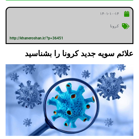
۱۴۰۱-۱۰-۱۴
کرونا
http://khaneroshan.ir/?p=36451
علائم سویه جدید کرونا را بشناسید