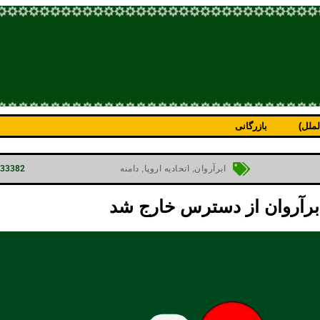
ملل)
بازرگانی
p=33382
ابرآروان
,
اتحادیه اروپا
,
دامنه
 ابرآروان از دسترس خارج شد