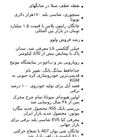
نقطه عطف تسلا در شانگهای
سنچوری، شاسی بلند ۱۷۰هزار دلاری
تویوتا
چانگان رایتون پلاس با قیمت ۱,۵ میلیارد
تومان در بازار بین المللی
رشد فروش ولوو
جیلی گلکسی L6 معرفی شد، سدان
پاک با پیمایش بیش از 100 کیلومتر
رویارویی بنز و ب‌ام‌و در نمایشگاه مونیخ
خداحافظ سانگ یانگ، تغییر نام
قدیمی‌ترین خودروسازی کره جنوبی به
KGM
قصد اُپل برای تولید خودروی ۱۰۰ درصد
برقی
اولین هیوندای سوناتا تمام چرخ محرک
پس از ۳۸ سال رونمایی شد
بررسی بایک X55 محصول جدید تیگارد
موتور، محصول جدید بازار ایران
معرفی کیا EV5 شاسی بلند برقی برای
بازار جهانی
چانگان شی یوان A07 با شعاع حرکتی
۷۱۰ کیلومتری راهی بازار شد