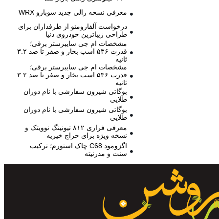
معرفی نسخه رالی جدید سوبارو WRX
درخواست آلفارومئو از طرفداران برای
طراحی زیباترین خودروی دنیا
مشخصات ام جی سایبرستر برقی؛
قدرت ۵۳۶ اسب بخار و صفر تا صد ۳.۲
ثانیه
مشخصات ام جی سایبرستر برقی؛
قدرت ۵۳۶ اسب بخار و صفر تا صد ۳.۲
ثانیه
بوگاتی شیرون سفارشی با نام دوران
طلایی
بوگاتی شیرون سفارشی با نام دوران
طلایی
معرفی فراری ۸۱۲ تیونینگ نوویتک و
نسخه ویژه برای حراج خیریه
اگزومود C68 چاک استورم؛ ترکیب
سنت و مدرنیته