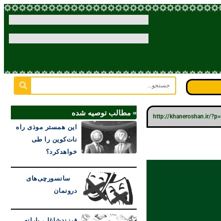
» مطالب توصیه شده
http://khaneroshan.ir/?
این همستر موذی راه
نات‌کوین را طی
خواهدکرد؟
سانسورچی‌های
درونمان
فرزندشاغل، یارانه