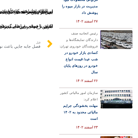
مدیریت در بازار میوه را
در اطلاعیه این شرکت آمده بود: «در وضعیتی که در داخل کشور با انبوهی از مشکلات می‌جنگیم، بهت‌زده‌ایم که یک شرکت خصوصی ابری، به اشتباه به جای بانیان اصلی قطع و مح
پوشش داد
۲۷ اسفند ۱۴۰۲
اکنون با توجه به اخبار روزهای گذشته در خصوص تحریم‌های جهانی علیه این شرکت ایرانی، کارشناسان احتمال می‌دهند ارتباط این اتفاق با فضای روزهای گذشته را
رئیس اتحادیه صنف
دارندگان نمایشگاه‌ها و
قبل
فروشندگان خودروی تهران:
کسادی بازار خودرو در
شب عید/ قیمت انواع
خودرو در روزهای پایان
سال
۲۶ اسفند ۱۴۰۲
سازمان امور مالیاتی کشور
اعلام کرد:
مهلت بخشودگی جرایم
مالیاتی محدود به ۱۴۰۲
است
۲۳ اسفند ۱۴۰۲