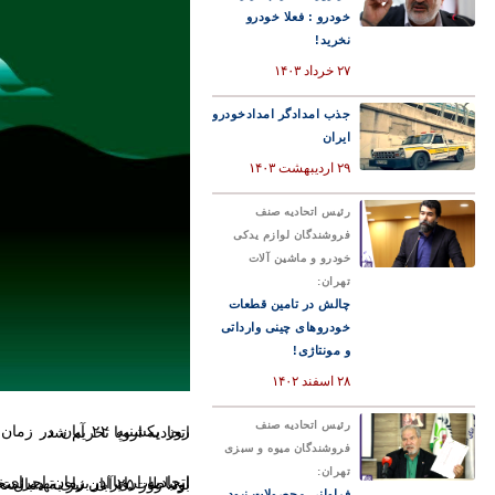
خودرو : فعلا خودرو
نخرید!
۲۷ خرداد ۱۴۰۳
جذب امدادگر امدادخودرو
ایران
۲۹ اردیبهشت ۱۴۰۳
رئیس اتحادیه صنف
فروشندگان لوازم یدکی
خودرو و ماشین آلات
تهران:
چالش در تامین قطعات
خودروهای چینی وارداتی
و مونتاژی!
۲۸ اسفند ۱۴۰۲
رئیس اتحادیه صنف
روز یکشنبه ۲۲ آبان در زمان تحریم ۳۲ شخص و شرکت ایرانی، شرکت «ابرآروان» اولین شرکت استارت آپی ایران نیز از سوی اتحادیه اروپا تحریم شد.
فروشندگان میوه و سبزی
تهران:
اتحادیه اروپا در زمان اجرای این سیاست اعلام کرده بود که ابر آروان از سال ۲۰۲۰ یک بازیگر جدی در پروژه‌های دولتی و وزارت ارتباطات ایران برای تهیه نسخه‌ای جداگانه و ایرانی‌(ملی) از اینترنت بوده است. البته این شرکت پیوسته این موضوع را تکذیب کرده بود. روز ۲۵ آبان نیز به دنبال تحریم از سوی اتحادیه اروپا طی اطلاعیه‌ای نسبت به این موضوع واکنش نشان داد.
فراوانی محصولات نبود