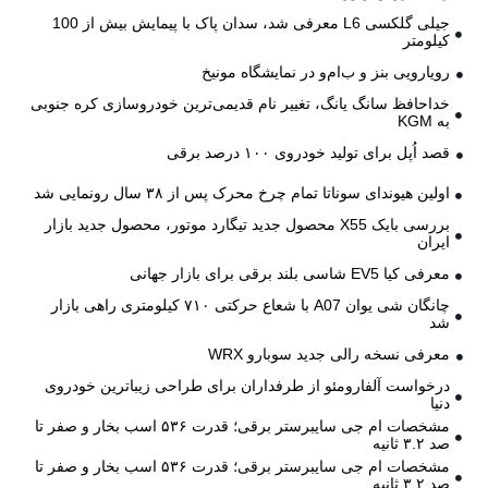
جیلی گلکسی L6 معرفی شد، سدان پاک با پیمایش بیش از 100
کیلومتر
رویارویی بنز و ب‌ام‌و در نمایشگاه مونیخ
خداحافظ سانگ یانگ، تغییر نام قدیمی‌ترین خودروسازی کره جنوبی
به KGM
قصد اُپل برای تولید خودروی ۱۰۰ درصد برقی
اولین هیوندای سوناتا تمام چرخ محرک پس از ۳۸ سال رونمایی شد
بررسی بایک X55 محصول جدید تیگارد موتور، محصول جدید بازار
ایران
معرفی کیا EV5 شاسی بلند برقی برای بازار جهانی
چانگان شی یوان A07 با شعاع حرکتی ۷۱۰ کیلومتری راهی بازار
شد
معرفی نسخه رالی جدید سوبارو WRX
درخواست آلفارومئو از طرفداران برای طراحی زیباترین خودروی
دنیا
مشخصات ام جی سایبرستر برقی؛ قدرت ۵۳۶ اسب بخار و صفر تا
صد ۳.۲ ثانیه
مشخصات ام جی سایبرستر برقی؛ قدرت ۵۳۶ اسب بخار و صفر تا
صد ۳.۲ ثانیه