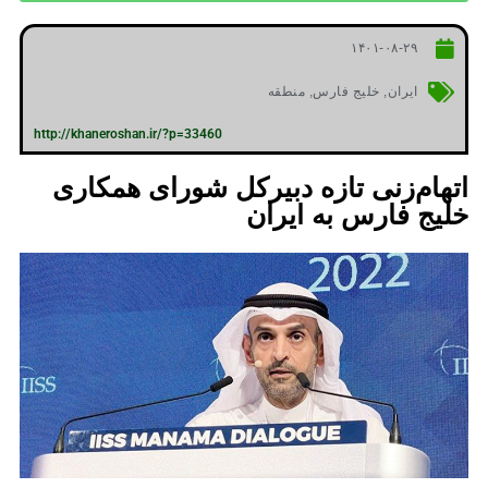
۱۴۰۱-۰۸-۲۹
ایران
,
خلیج فارس
,
منطقه
http://khaneroshan.ir/?p=33460
اتهام‌زنی تازه دبیرکل شورای همکاری
خلیج فارس به ایران