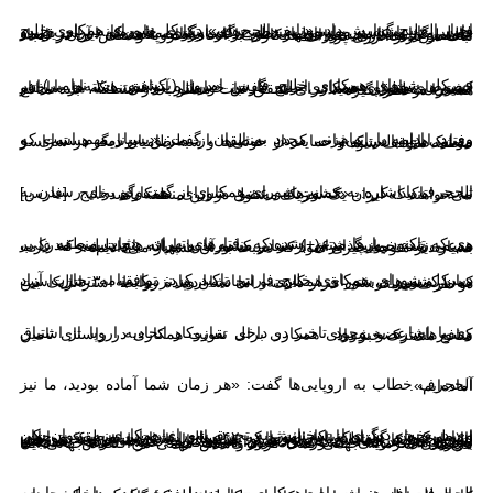
اخبار الخلیج گزارش داد، «نایف الحجرف» دبیرکل شورای همکاری خلیج فارس، در نشست موسوم به «طرح‌های ابتکاری خاورمیانه برای حل و فصل منازعات» در چارچوب نشست گفت‌وگوی منامه که در بحرین در حال برگزاری است، به اظهار نظر درباره برنامه‌ هسته‌ای ایران، قضیه فلسطین، همکاری شورای همکاری با اتحادیه اروپا و نقش آن در ایجاد ثبات در بازار انرژی پرداخت.
دبیرکل شورای همکاری خلیج فارس امروز (یکشنبه، ۲۰ نوامبر) در خصوص توافق هسته‌ای ایران گفت: «درباره توافق هسته‌ای ایران، کشورهای شورای همکاری خلیج فارس خواستار آن هستند که هر ساختار امنیتی منطقه‌ای جدید برای تحقق ثبات مطلوب در منطقه، باید منافع همه را در نظر بگیرد».
وی در ادامه با اتهام‌زنی مجدد به ایران، گفت: «بسیار مهم است که رفتار ایران در بی‌ثبات کردن منطقه از طریق برنامه هسته‌ای و موشک‌های بالستیک و حمایت از حوثی‌ها و شبه‌نظامیان دیگر در سراسر منطقه متوقف شود».
الحجرف با اشاره به حمایت شورای همکاری از گفت‌وگو برای رسیدن به ثبات، تاکید کرد: «کشورهای عضو شورای همکاری خلیج [فارس] می‌خواهند که ایران یک شریک مسئول در این منطقه باشد».
وی که تاکنون بارها مدعی شده که رفتارهای تهران، «ثبات منطقه را بر هم می‌زند»، روز گذشته(+) نیز در منامه بدون ارائه هیچ دلیل و مدرکی، مدعی شد: حمایت ایران از سایر کشورها با پهپاد، باعث شد که غرب بسیار دیر متوجه چیزی شود که نسبت به آن هشدار می‌دادیم».
دبیرکل شورای همکاری خلیج فارس تاکید کرد: توافقنامه تجارت آزاد میان کشورهای شورای همکاری و اتحادیه اروپا نزدیک به ۳۰ سال است که در مسیر درستی قرار داشته، اما نشان‌دهنده روابط استراتژیک بین دو طرف نیست.
وی با اشاره به وجود تاخیر در داخل سازوکار اتحادیه اروپا از اشتیاق کشورهای عضو شورای همکاری برای تقویت همکاری در راستای تامین منافع مشترک خبر داد.
الحجرف خطاب به اروپایی‌ها گفت: «هر زمان شما آماده بودید، ما نیز آماده‌ایم».
وی در بخش دیگری از سخنانش به تجربه شورای همکاری به عنوان یکی از طرف‌های دارای ابتکار موثر در برقراری ثبات در منطقه و جهان اشاره کرد و گفت که این شورا که ۴۲ سال پیش تاسیس شد، توانایی بالای خود در مقابله با چالش‌ها و تهدیدها را نشان داده و کشورهای شورای همکاری خلیج فارس نقش مهمی را با حفظ عرضه بی‌وقفه انرژی برای ایجاد ثبات در بازار انرژی ایفا کرده است. همچنین صندوق‌های دولتی کشورهای شورای همکاری خلیج فارس به ثبات بازارهای سرمایه جهانی کمک کرده و نقش مهمی در اقتصاد جهانی ایفا می‌کند.