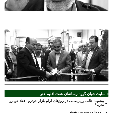
خو
فع
خو
نخ
نخ
شع
صر
مل
آذ
ش
اف
ش
» سایت خوان گروه رسانه‌ای هفت اقلیم هنر
پیشنهاد جالب وزیرصمت در روزهای آرام بازار خودرو : فعلا خودرو
نخرید!
بانک ها جریمه می شوند