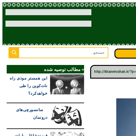
» مطالب توصیه شده
http://khaneroshan.ir/?
این همستر موذی راه
نات‌کوین را طی
خواهدکرد؟
سانسورچی‌های
درونمان
فرزندشاغل، یارانه