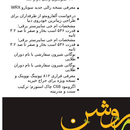
معرفی نسخه رالی جدید سوبارو WRX
درخواست آلفارومئو از طرفداران برای
طراحی زیباترین خودروی دنیا
مشخصات ام جی سایبرستر برقی؛
قدرت ۵۳۶ اسب بخار و صفر تا صد ۳.۲
ثانیه
مشخصات ام جی سایبرستر برقی؛
قدرت ۵۳۶ اسب بخار و صفر تا صد ۳.۲
ثانیه
بوگاتی شیرون سفارشی با نام دوران
طلایی
بوگاتی شیرون سفارشی با نام دوران
طلایی
معرفی فراری ۸۱۲ تیونینگ نوویتک و
نسخه ویژه برای حراج خیریه
اگزومود C68 چاک استورم؛ ترکیب
سنت و مدرنیته