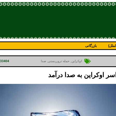
ملل)
بازرگانی
p=33404
اوکراین
,
حمله تروریستی
,
صدا
ر اوکراین به صدا درآمد