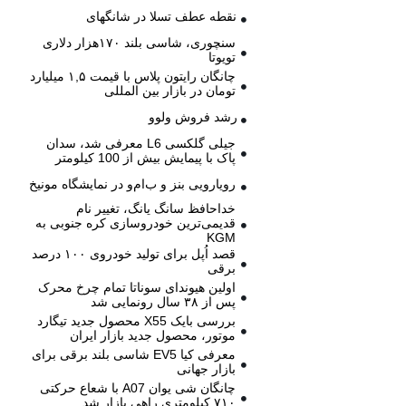
نقطه عطف تسلا در شانگهای
سنچوری، شاسی بلند ۱۷۰هزار دلاری
تویوتا
چانگان رایتون پلاس با قیمت ۱,۵ میلیارد
تومان در بازار بین المللی
رشد فروش ولوو
جیلی گلکسی L6 معرفی شد، سدان
پاک با پیمایش بیش از 100 کیلومتر
رویارویی بنز و ب‌ام‌و در نمایشگاه مونیخ
خداحافظ سانگ یانگ، تغییر نام
قدیمی‌ترین خودروسازی کره جنوبی به
KGM
قصد اُپل برای تولید خودروی ۱۰۰ درصد
برقی
اولین هیوندای سوناتا تمام چرخ محرک
پس از ۳۸ سال رونمایی شد
بررسی بایک X55 محصول جدید تیگارد
موتور، محصول جدید بازار ایران
معرفی کیا EV5 شاسی بلند برقی برای
بازار جهانی
چانگان شی یوان A07 با شعاع حرکتی
۷۱۰ کیلومتری راهی بازار شد