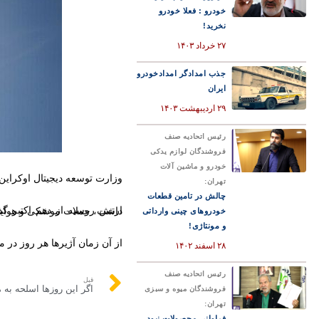
خودرو : فعلا خودرو
نخرید!
۲۷ خرداد ۱۴۰۳
جذب امدادگر امدادخودرو
ایران
۲۹ اردیبهشت ۱۴۰۳
رئیس اتحادیه صنف
فروشندگان لوازم یدکی
خودرو و ماشین آلات
وزارت توسعه دیجیتال اوکراین 
تهران:
چالش در تامین قطعات
ارتش روسیه از دهم اکتبر گذشته یعنی دو روز پس از حمله ترور
خودروهای چینی وارداتی
و مونتاژی!
از آن زمان آژیرها هر روز در 
۲۸ اسفند ۱۴۰۲
رئیس اتحادیه صنف
قبل
فروشندگان میوه و سبزی
تهران:
فراوانی محصولات نبود