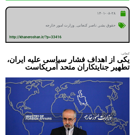
۱۴۰۱-۰۸-۲۸
حقوق بشر
,
ناصر کنعانی
,
وزارت امور خارجه
http://khaneroshan.ir/?p=33416
کنعانی:
یکی از اهداف فشار سیاسی علیه ⁧ایران⁩،
تطهیر جنایتکاران متحد آمریکاست