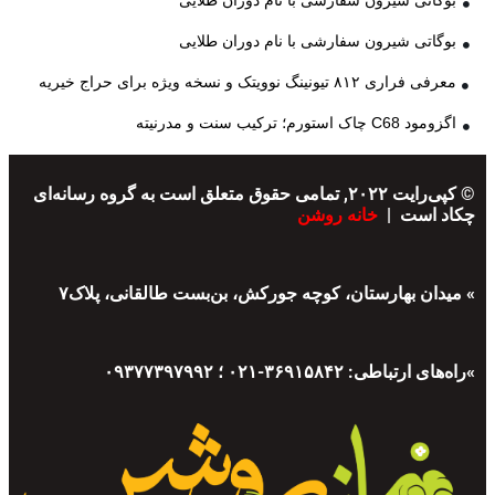
بوگاتی شیرون سفارشی با نام دوران طلایی
بوگاتی شیرون سفارشی با نام دوران طلایی
معرفی فراری ۸۱۲ تیونینگ نوویتک و نسخه ویژه برای حراج خیریه
اگزومود C68 چاک استورم؛ ترکیب سنت و مدرنیته
© کپی‌رایت ۲۰۲۲, تمامی حقوق متعلق است به گروه رسانه‌ای
چکاد است |
خانه روشن
» میدان بهارستان، کوچه جورکش، بن‌بست طالقانی، پلاک۷
»راه‌های ارتباطی: ۳۶۹۱۵۸۴۲-۰۲۱ ؛ ۰۹۳۷۷۳۹۷۹۹۲