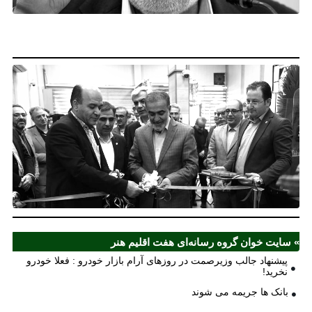
فع
خو
نخ
نخ
شع
صر
مل
آذ
ش
اف
ش
» سایت خوان گروه رسانه‌ای هفت اقلیم هنر
پیشنهاد جالب وزیرصمت در روزهای آرام بازار خودرو : فعلا خودرو
نخرید!
بانک ها جریمه می شوند