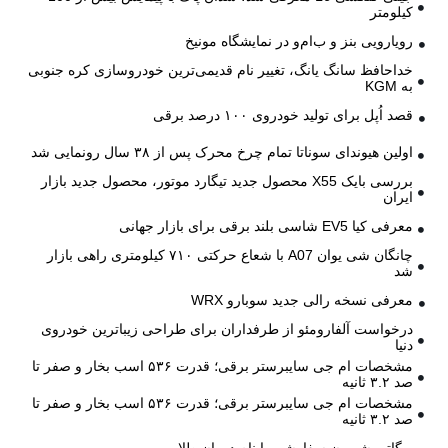
کیلومتر
رویارویی بنز و ب‌ام‌و در نمایشگاه مونیخ
خداحافظ سانگ یانگ، تغییر نام قدیمی‌ترین خودروسازی کره جنوبی
به KGM
قصد اُپل برای تولید خودروی ۱۰۰ درصد برقی
اولین هیوندای سوناتا تمام چرخ محرک پس از ۳۸ سال رونمایی شد
بررسی بایک X55 محصول جدید تیگارد موتور، محصول جدید بازار
ایران
معرفی کیا EV5 شاسی بلند برقی برای بازار جهانی
چانگان شی یوان A07 با شعاع حرکتی ۷۱۰ کیلومتری راهی بازار
شد
معرفی نسخه رالی جدید سوبارو WRX
درخواست آلفارومئو از طرفداران برای طراحی زیباترین خودروی
دنیا
مشخصات ام جی سایبرستر برقی؛ قدرت ۵۳۶ اسب بخار و صفر تا
صد ۳.۲ ثانیه
مشخصات ام جی سایبرستر برقی؛ قدرت ۵۳۶ اسب بخار و صفر تا
صد ۳.۲ ثانیه