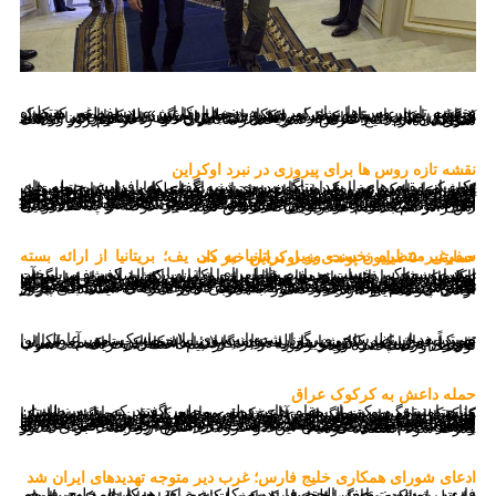
«نقشه تازه روس ها برای پیروزی در نبرد اوکراین»، «سفر غیر منتظره نخست وزیر بریتانیا به کی یف»،«حمله داعش به منطقه کرکوک عراق»، « ادعای تازه شورای همکاری خلیج فارس علیه ایران»، « دیدار هریس با شی»، « درخواست اپک برای پایان جنگ در اوکراین»، «تشدید درگیری ها در دونتسک»، «واکنش تند ایران به قطعنامه غیر ایرانی شورای حکام»، «ادعای تازه بریتانیا علیه ایران» و « استقرار شناور های آمریکایی در خلیج فارس» سر خط رسانه‌های دنیا را در نیم روز گذشته شکل داده‌اند.
نقشه تازه روس ها برای پیروزی در نبرد اوکراین
یکی از مقام های ارشد پنتاگون روز شنبه گفت که افزایش حمله های موشکی روسیه به اوکراین تا حدودی در راستای پایان دادن به تجهیزات دفاع هوایی کی یف و در نهایت دستیابی به تسلط بر اسمان های این کشور طراحی شده است. به نوشته خبرگزاری رویترز، روسیه هفته گذشته سراسر شهرهای اوکراین را هدف حمله های موشکی اش قرار داده، یکی از شدیدترین موج حملات موشکی که از زمان اغاز نبرد در اوکراین بعد از گذشت ۹ ماه ثبت شده است. مقام های اوکراین می گویند که این حملات تقریبا نیمی از سیستم انرژی اوکراین را فلج کرده، از همین رو با فرا رسیدن سرما، وقوع فاجعه انسانی بالقوه دور از ذهن نیست. مشاور ارشد سیاسی پنتاگون در همین راستا هشدار داد که مسکو امیدوار است که دفاع هوایی اوکراین که تاکنون مانع از تسلط ارتش روسیه بر آسمان این کشور شده، از میان برود. او در ادامه گفت که روس ها تلاش دارند تا سیستم های پدافند هوایی اوکراین را فرسوده و آسیب پذیر کنند. ما به خوبی می دانیم که تئوری روس ها برای پیروزی چیست و در مقابل به اوکراین تعهد داده ایم تا از این کشور برای حراست از پدافند هوایی اش یاری رسانیم.زمانی که حمله به اوکراین آغاز شد، بسیاری از تحلیلگران باور داشتند که روسیه قادر است در بازه زمان کوتاهی حریم هوایی این کشور را در اختیار گرفته و پدافند هوایی اش رادر هم بشکند؛ سناریویی که محقق نشد.
سفرغیرمنتظره نخست وزیر بریتانیا به کی یف؛ بریتانیا از ارائه بسته حمایتی ۵۰ میلیون پوندی به اوکراین خبر داد
ریشی سوناک، نخست وزیر بریتانیا برای اولین بار وارد کی یف، پایتخت اوکراین شد و در باب حمایت قاطع از اوکراین که اسلافش نیز بر آن تاکید داشتند و ارائه بسته دفاع هوایی جدید به این کشور جهت سرنگونی پهپادهای روس تعهد داد. به نوشته رویترز، سوناک با انتشار بیانیه ای اعلام کرد که بریتانیا بسته تازه ای به ارزش ۵۰ میلیون پوند ارائه خواهد کرد که شامل سلاح های ضدهوایی و فن آوری هایی چون رادار برای مقاومت در برابر حملات هواپیماهای بدون سرنشین است. بریتانیا همچنین نظامیان بیشتری از اوکراین را آموزش خواهد داد. سوناک با اشاره به عقب نشینی روس ها از مواضع به دست آمده در اوکراین تاکید کرد که غیر نظامیان این کشور به شکلی وحشیانه هدف قرار می گیرند. همزمان زلنسکی ویدئویی را از دیدارشان در کی یف منتشر و از حمایت های لندن استقبال کرد.رئیس جمهوری اوکراین با انتشار پیامی در توئیترش نوشت که با دوستانی مانند شما که در کنارمان هستید، ما پیروز میدان خواهیم بود. هر دو کشور به خوبی می دانند که ایستادگی برای ازادی چه معنایی دارد.
توییتر بعد از نظرسنجی برگزارشده از سوی ایلان ماسک، مدیرعامل این شرکت، حساب کاربری دونالد ترامپ، رئیس‌جمهور سابق آمریکا را مجدداً فعال کرد. کارشناسان معتقدند ایلان ماسک این تصمیم را برای عبور از بحران‌هایی که توییتر را در بر گرفته‌اند اتخاذ کرده است. حساب کاربری ترامپ در توییتر ژانویه ۲۰۲۱ از بیم احتمال تحریک به آشوب توسط او بسته شده بود.
حمله داعش به کرکوک عراق
منابع امنیتی و یکی از مقام های دولتی محلی گفتند که شبه نظامیان وابسته به گروه تروریستی داعش به مواضع ارتش عراق در استان کرکوک واقع در شمال غرب این کشور حمله کردند و چهار سرباز را کشتند. به نوشته خبرگزاری آسوشیدتدپرس، منابع امنیتی گفته اند که شبه نظامیان وابسته به داعش بعد از این حمله سلاح و تجهیزات نظامی سربازان را ربوده و میدان را ترک کردند. این منابع به شرط ناشناس بودن در این باره اظهار نظر کردند چرا که حساسیت این خبر بالا است. این نخستین حمله داعش بعد از یک سال قلمداد می شود. پیشتر در ژانویه، اعضای این گروه تروریستی به یک پادگانی در منطقه کوهستانی العظیم حمله کرده و یک نگهابان و ۱۱ سربازی که خواب بودند را با گلوله کشتند. فرماندار کرکوک به خبرگزاری آسوشیدتدپرس گفت که این حمله نتیجه سهل انگاری و بی توجهی نیروهای امنیتی است. به گفته او، حراست از امنیت این منطقه که هدف قرار گرفته میان ارتش عراق و پیشمرگه های کرد تقسیم شده است، از همین رو باید گفت که به واسطه عدم هماهنگی میان این دو گروه، داعش از فرصت برای مانور قدرت سوء استفاده کرد.
ادعای شورای همکاری خلیج فارس؛ غرب دیر متوجه تهدیدهای ایران شد