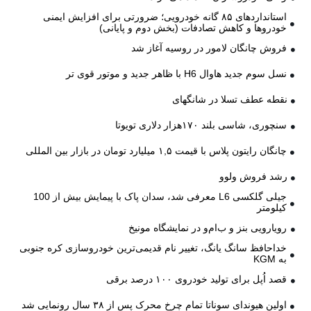
استانداردهای ۸۵ گانه خودرویی؛ ضرورتی برای افزایش ایمنی
خودروها و کاهش تصادفات (بخش دوم و پایانی)
فروش چانگان لامور در روسیه آغاز شد
نسل سوم جدید هاوال H6 با ظاهر جدید و موتور قوی تر
نقطه عطف تسلا در شانگهای
سنچوری، شاسی بلند ۱۷۰هزار دلاری تویوتا
چانگان رایتون پلاس با قیمت ۱,۵ میلیارد تومان در بازار بین المللی
رشد فروش ولوو
جیلی گلکسی L6 معرفی شد، سدان پاک با پیمایش بیش از 100
کیلومتر
رویارویی بنز و ب‌ام‌و در نمایشگاه مونیخ
خداحافظ سانگ یانگ، تغییر نام قدیمی‌ترین خودروسازی کره جنوبی
به KGM
قصد اُپل برای تولید خودروی ۱۰۰ درصد برقی
اولین هیوندای سوناتا تمام چرخ محرک پس از ۳۸ سال رونمایی شد