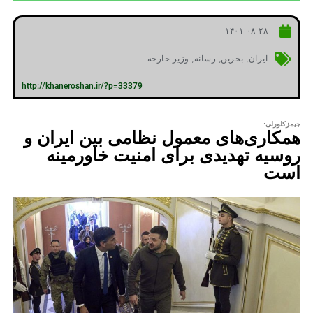
۱۴۰۱-۰۸-۲۸
ایران
,
بحرین
,
رسانه
,
وزیر خارجه
http://khaneroshan.ir/?p=33379
جیمزکلورلی:
همکاری‌های معمول نظامی بین ایران و
روسیه تهدیدی برای امنیت خاورمینه
است