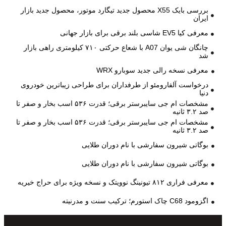
بررسی بایک X55 محصول جدید تیگارد موتور، محصول جدید بازار
ایران
معرفی کیا EV5 شاسی بلند برقی برای بازار جهانی
چانگان شی یوان A07 با شعاع حرکتی ۷۱۰ کیلومتری راهی بازار
شد
معرفی نسخه رالی جدید سوبارو WRX
درخواست آلفارومئو از طرفداران برای طراحی زیباترین خودروی
دنیا
مشخصات ام جی سایبرستر برقی؛ قدرت ۵۳۶ اسب بخار و صفر تا
صد ۳.۲ ثانیه
مشخصات ام جی سایبرستر برقی؛ قدرت ۵۳۶ اسب بخار و صفر تا
صد ۳.۲ ثانیه
بوگاتی شیرون سفارشی با نام دوران طلایی
بوگاتی شیرون سفارشی با نام دوران طلایی
معرفی فراری ۸۱۲ تیونینگ نوویتک و نسخه ویژه برای حراج خیریه
اگزومود C68 چاک استورم؛ ترکیب سنت و مدرنیته