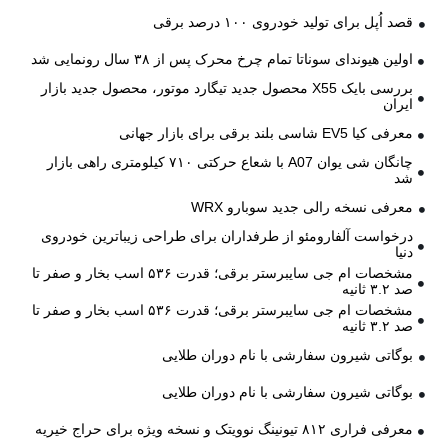
قصد اُپل برای تولید خودروی ۱۰۰ درصد برقی
اولین هیوندای سوناتا تمام چرخ محرک پس از ۳۸ سال رونمایی شد
بررسی بایک X55 محصول جدید تیگارد موتور، محصول جدید بازار
ایران
معرفی کیا EV5 شاسی بلند برقی برای بازار جهانی
چانگان شی یوان A07 با شعاع حرکتی ۷۱۰ کیلومتری راهی بازار
شد
معرفی نسخه رالی جدید سوبارو WRX
درخواست آلفارومئو از طرفداران برای طراحی زیباترین خودروی
دنیا
مشخصات ام جی سایبرستر برقی؛ قدرت ۵۳۶ اسب بخار و صفر تا
صد ۳.۲ ثانیه
مشخصات ام جی سایبرستر برقی؛ قدرت ۵۳۶ اسب بخار و صفر تا
صد ۳.۲ ثانیه
بوگاتی شیرون سفارشی با نام دوران طلایی
بوگاتی شیرون سفارشی با نام دوران طلایی
معرفی فراری ۸۱۲ تیونینگ نوویتک و نسخه ویژه برای حراج خیریه