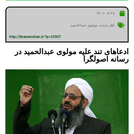
۱۴۰۱-۰۸-۲۸
اهل سنت
,
مولوی عبدالحمید
http://khaneroshan.ir/?p=33507
ادعاهای تند علیه مولوی عبدالحمید در
رسانه اصولگرا