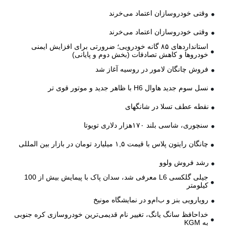
وقتی خودروسازان اعتماد می‌خرند
وقتی خودروسازان اعتماد می‌خرند
استانداردهای ۸۵ گانه خودرویی؛ ضرورتی برای افزایش ایمنی
خودروها و کاهش تصادفات (بخش دوم و پایانی)
فروش چانگان لامور در روسیه آغاز شد
نسل سوم جدید هاوال H6 با ظاهر جدید و موتور قوی تر
نقطه عطف تسلا در شانگهای
سنچوری، شاسی بلند ۱۷۰هزار دلاری تویوتا
چانگان رایتون پلاس با قیمت ۱,۵ میلیارد تومان در بازار بین المللی
رشد فروش ولوو
جیلی گلکسی L6 معرفی شد، سدان پاک با پیمایش بیش از 100
کیلومتر
رویارویی بنز و ب‌ام‌و در نمایشگاه مونیخ
خداحافظ سانگ یانگ، تغییر نام قدیمی‌ترین خودروسازی کره جنوبی
به KGM